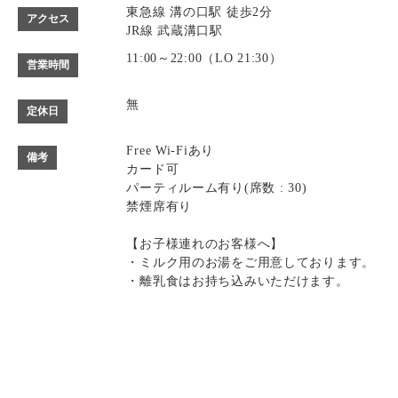
東急線 溝の口駅 徒歩2分
アクセス
JR線 武蔵溝口駅
11:00～22:00（LO 21:30）
営業時間
無
定休日
Free Wi-Fiあり
備考
カード可
パーティルーム有り(席数 : 30)
禁煙席有り
【お子様連れのお客様へ】
・ミルク用のお湯をご用意しております。
・離乳食はお持ち込みいただけます。
・キッズチェア、お子様用の食器をご用意
しております。
・スパゲティはボリュームがありますの
で、お子様へのお取り分けにもおすすめで
記念日コース
記念日コース
電話する
電話する
予約する
予約する
す。
一部、唐辛子を使用したメニューがござい